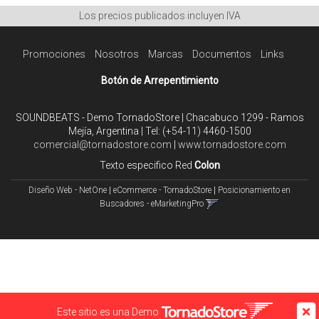
Los precios publicados incluyen IVA
Promociones
Nosotros
Marcas
Documentos
Links
Botón de Arrepentimiento
SOUNDBEATS - Demo TornadoStore | Chacabuco 1299 - Ramos
Mejía, Argentina | Tel:
(+54-11) 4460-1500
comercial@tornadostore.com
|
www.tornadostore.com
Texto especifico Red
Colon
Diseño Web - NetOne
|
eCommerce - TornadoStore
|
Posicionamiento en
Buscadores - eMarketingPro
Este sitio es una Demo