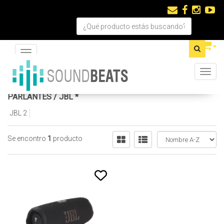
Navigation ein-/ausblenden
Toggl
PARLANTES
/
JBL *
JBL 2
Se encontro
1
producto