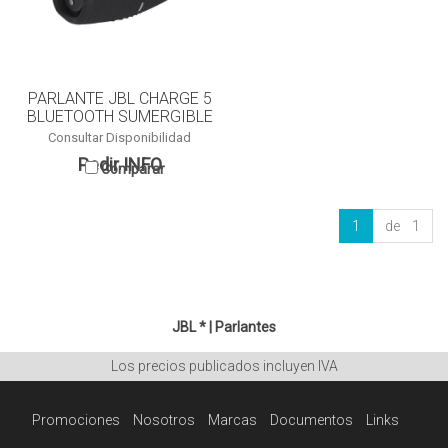
PARLANTE JBL CHARGE 5
BLUETOOTH SUMERGIBLE
Consultar Disponibilidad
Pedir INFO
Comparar
1
de 1
JBL *
|
Parlantes
Los precios publicados incluyen IVA
Promociones
Nosotros
Marcas
Documentos
Links