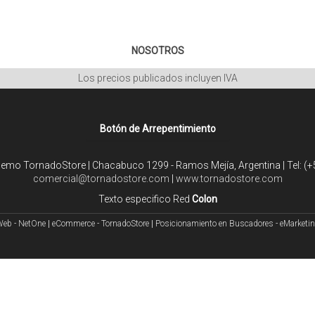
NOSOTROS
Los precios publicados incluyen IVA
Botón de Arrepentimiento
mo TornadoStore | Chacabuco 1299 - Ramos Mejía, Argentina | Tel:
(+
comercial@tornadostore.com
|
www.tornadostore.com
Texto especifico Red
Colon
Web - NetOne
|
eCommerce - TornadoStore
|
Posicionamiento en Buscadores - eMarketi