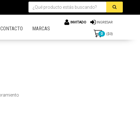
INVITADO
INGRESAR
CONTACTO
MARCAS
0
($
0
)
oramiento