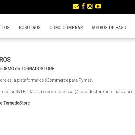
CTOS
NOSOTROS
COMO COMPRAR
MEDIOS DE PAGO
ROS
una DEMO de TORNADOSTORE
ore es la plataforma de eCommerce para Pymes.
e con su INTEGRADOR o con
comercial@tornadostore.com
para ases
de TornadoStore