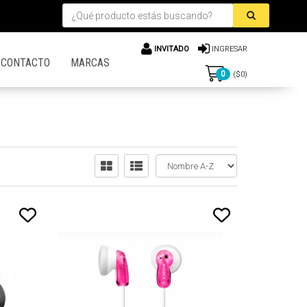
INVITADO
INGRESAR
CONTACTO
MARCAS
0
($
0
)