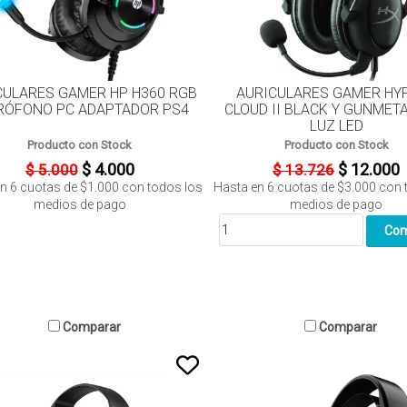
CULARES GAMER HP H360 RGB
AURICULARES GAMER HY
RÓFONO PC ADAPTADOR PS4
CLOUD II BLACK Y GUNMET
LUZ LED
Producto con Stock
Producto con Stock
$ 4.000
$ 12.000
$ 5.000
$ 13.726
en
6
cuotas de
$1.000
con todos los
Hasta en
6
cuotas de
$3.000
con 
medios de pago
medios de pago
Comparar
Comparar