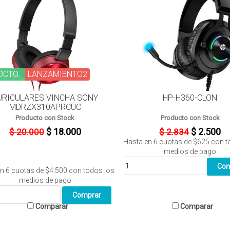
DCTO.
LANZAMIENTO2
URICULARES VINCHA SONY
HP-H360-CLON
MDRZX310APRCUC
Producto con Stock
Producto con Stock
$ 18.000
$ 2.500
$ 20.000
$ 2.834
Hasta en
6
cuotas de
$625
con t
medios de pago
en
6
cuotas de
$4.500
con todos los
medios de pago
Comparar
Comparar