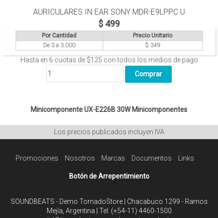
AURICULARES IN EAR SONY MDR-E9LPPC U
$ 499
Por Cantidad
Precio Unitario
De 3 a 3.000
$ 349
Hasta en
6
cuotas de
$125
con todos los medios de pago
Minicomponente UX-E226B 30W
Minicomponentes
Los precios publicados incluyen IVA
Promociones
Nosotros
Marcas
Documentos
Links
Botón de Arrepentimiento
SOUNDBEATS - Demo TornadoStore | Chacabuco 1299 - Ramos
Mejía, Argentina | Tel:
(+54-11) 4460-1500