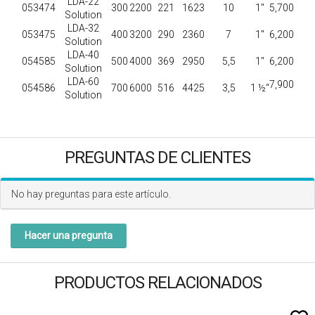
LDA-22
053474
300
2200
221
1623
10
1"
5,700
Solution
LDA-32
053475
400
3200
290
2360
7
1"
6,200
Solution
LDA-40
054585
500
4000
369
2950
5,5
1"
6,200
Solution
LDA-60
7,900
054586
700
6000
516
4425
3,5
1 ½“
Solution
PREGUNTAS DE CLIENTES
No hay preguntas para este artículo.
Hacer una pregunta
PRODUCTOS RELACIONADOS