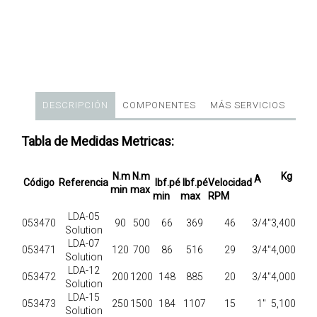
DESCRIPCIÓN
COMPONENTES
MÁS SERVICIOS
Tabla de Medidas Metricas:
N.m
N.m
Kg
A
Código
Referencia
lbf.pé
lbf.pé
Velocidad
min
max
min
max
RPM
LDA-05
053470
90
500
66
369
46
3/4"
3,400
Solution
LDA-07
053471
120
700
86
516
29
3/4"
4,000
Solution
LDA-12
053472
200
1200
148
885
20
3/4"
4,000
Solution
LDA-15
053473
250
1500
184
1107
15
1"
5,100
Solution