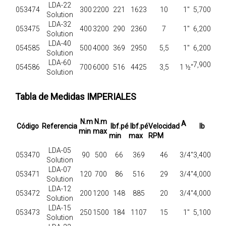
LDA-22
053474
300
2200
221
1623
10
1"
5,700
Solution
LDA-32
053475
400
3200
290
2360
7
1"
6,200
Solution
LDA-40
054585
500
4000
369
2950
5,5
1"
6,200
Solution
LDA-60
7,900
054586
700
6000
516
4425
3,5
1 ½“
Solution
Tabla de Medidas IMPERIALES
N.m
N.m
A
Código
Referencia
lbf.pé
lbf.pé
Velocidad
lb
min
max
min
max
RPM
LDA-05
053470
90
500
66
369
46
3/4"
3,400
Solution
LDA-07
053471
120
700
86
516
29
3/4"
4,000
Solution
LDA-12
053472
200
1200
148
885
20
3/4"
4,000
Solution
LDA-15
053473
250
1500
184
1107
15
1"
5,100
Solution