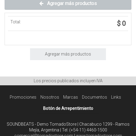
Agregar más productos
Total:
$ 0
Agregar más productos
Los precios publicados incluyen IVA
Promociones
Nosotros
Marcas
Documentos
Links
Botón de Arrepentimiento
SOUNDBEATS - Demo TornadoStore | Chacabuco 1299 - Ramos
Mejía, Argentina | Tel:
(+54-11) 4460-1500
comercial@tornadostore.com
|
www.tornadostore.com