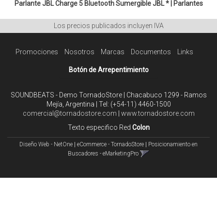
Parlante JBL Charge 5 Bluetooth Sumergible
JBL *
|
Parlantes
Los precios publicados incluyen IVA
Promociones
Nosotros
Marcas
Documentos
Links
Botón de Arrepentimiento
SOUNDBEATS - Demo TornadoStore | Chacabuco 1299 - Ramos
Mejía, Argentina | Tel:
(+54-11) 4460-1500
comercial@tornadostore.com
|
www.tornadostore.com
Texto especifico Red
Colon
Diseño Web - NetOne
|
eCommerce - TornadoStore
|
Posicionamiento en
Buscadores - eMarketingPro