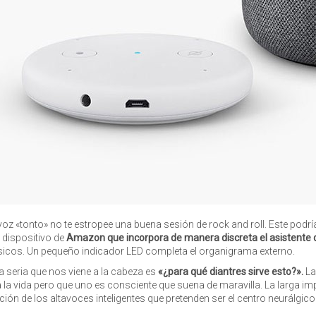
voz «tonto» no te estropee una buena sesión de rock and roll. Este podr
dispositivo de
Amazon que incorpora de manera discreta el asistente di
sicos. Un pequeño indicador LED completa el organigrama externo.
a seria que nos viene a la cabeza es
«¿para qué diantres sirve esto?».
La
 la vida pero que uno es consciente que suena de maravilla. La larga impl
ión de los altavoces inteligentes que pretenden ser el centro neurálgico