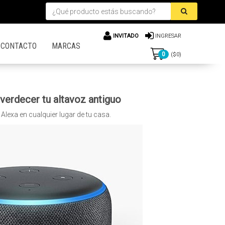
INVITADO
INGRESAR
CONTACTO
MARCAS
0
($
0
)
erdecer tu altavoz antiguo
z Alexa en cualquier lugar de tu casa.