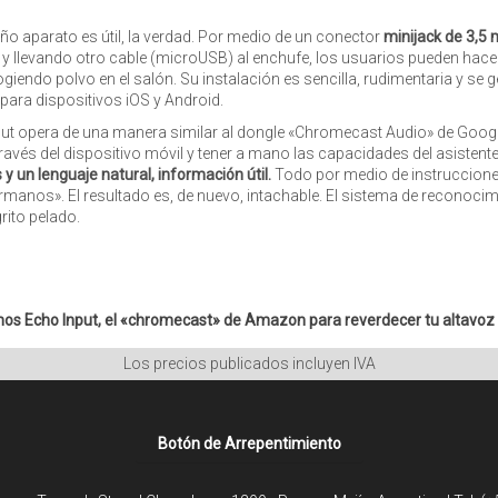
ño aparato es útil, la verdad. Por medio de un conector
minijack de 3,5 
l y llevando otro cable (microUSB) al enchufe, los usuarios pueden hacer
iendo polvo en el salón. Su instalación es sencilla, rudimentaria y se g
 para dispositivos iOS y Android.
ut
opera de una manera similar al dongle «Chromecast Audio» de Google
ravés del dispositivo móvil y tener a mano las capacidades del
asistente
y un lenguaje natural, información útil.
Todo por medio de instrucciones 
manos». El resultado es, de nuevo, intachable. El sistema de reconocimie
rito pelado.
s Echo Input, el «chromecast» de Amazon para reverdecer tu altavoz
Los precios publicados incluyen IVA
Botón de Arrepentimiento