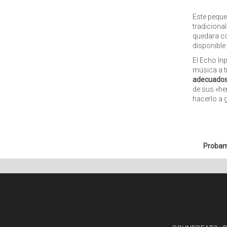
Este peque
tradiciona
quedara cog
disponible
El
Echo Inp
música a t
adecuados 
de sus «her
hacerlo a g
Probamo