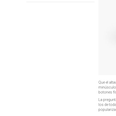
Que el alta
minúsculo 
botones fí
La pregunt
los de toda
popularizac