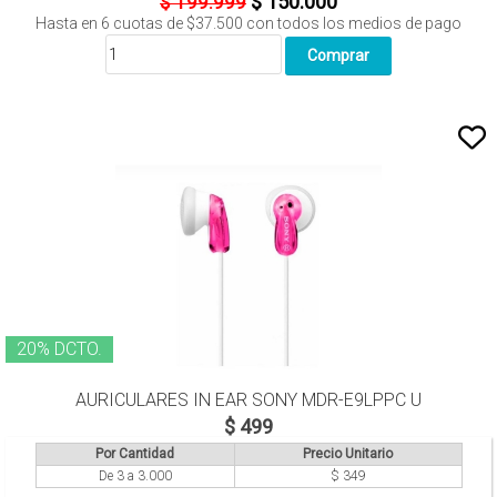
$ 150.000
$ 199.999
Hasta en
6
cuotas de
$37.500
con todos los medios de pago
20% DCTO.
AURICULARES IN EAR SONY MDR-E9LPPC U
$ 499
Por Cantidad
Precio Unitario
De 3 a 3.000
$ 349