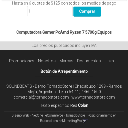
Hasta en
6
cuotas de
$125
con todos los medios de pago
Computadora Gamer PcAmd Ryzen 7 5700g
Equipos
Los precios publicados incluyen IVA
Promociones
Nosotros
Marcas
Documentos
Links
Botón de Arrepentimiento
SOUNDBEATS - Demo TornadoStore | Chacabuco 1299 - Ramos
Mejía, Argentina | Tel:
(+54-11) 4460-1500
comercial@tornadostore.com
|
www.tornadostore.com
Texto especifico Red
Colon
Diseño Web - NetOne
|
eCommerce - TornadoStore
|
Posicionamiento en
Buscadores - eMarketingPro